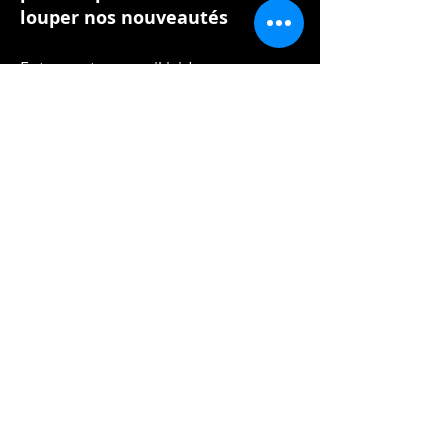
louper nos nouveautés
Entrer votre e-mail ici
S'inscrire
Social
Plan du site
Accueil
Facebook
Nos Auteur(e)s
Instagram
PunchLines Éditions
Youtube
Évènements