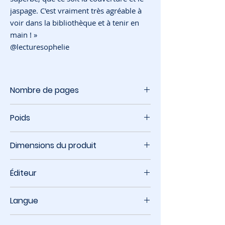
jaspage. C'est vraiment très agréable à
voir dans la bibliothèque et à tenir en
main ! »
@lecturesophelie
Nombre de pages
320 pages
Poids
597 grammes
Dimensions du produit
13,9 x 21 x 3,6 cm
Éditeur
PunchLines Éditions France
Langue
Français