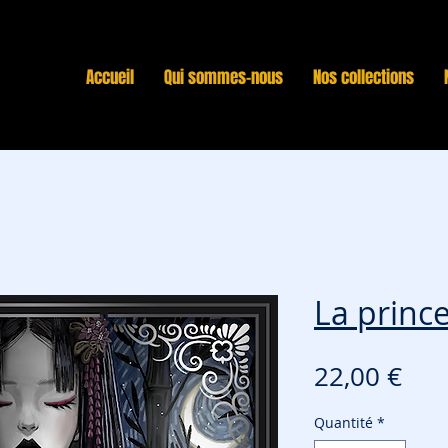
Accueil
Qui sommes-nous
Nos collections
La princ
Pri
22,00 €
Quantité
*