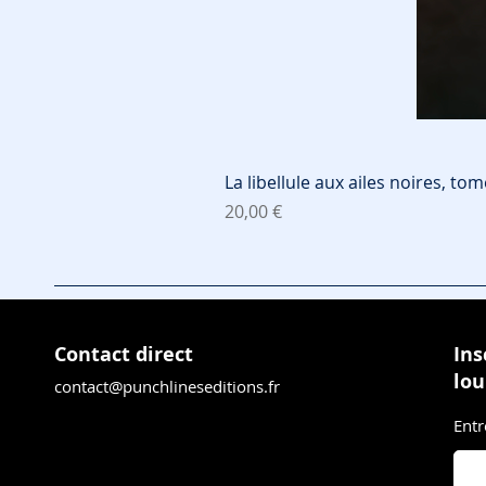
La libellule aux ailes noires, tom
Prix
20,00 €
Contact direct
Ins
lou
contact@punchlineseditions.fr
Entr