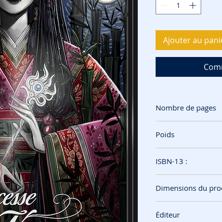
Ajouter au pani
Comm
Nombre de pages
250 pages
Poids
390 grammes
ISBN-13 :
9782493996466‬
Dimensions du pro
14 x 21.6 x 1.5 cm
Éditeur