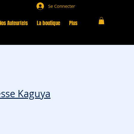
Se Connecter
Nos Auteur(e)s
La boutique
Plus
esse Kaguya
x