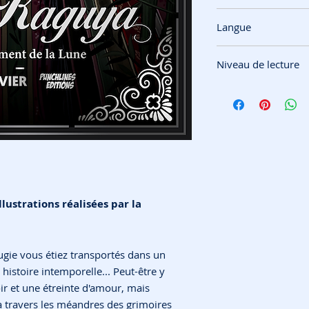
PunchLines Édition
Langue
Français
Niveau de lecture
13 ans et +
llustrations réalisées par la
bougie vous étiez transportés dans un
histoire intemporelle... Peut-être y
ir et une étreinte d'amour, mais
 travers les méandres des grimoires