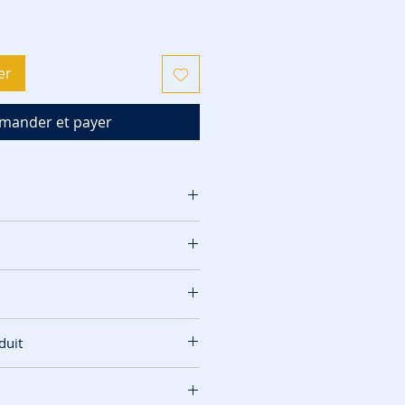
er
ander et payer
duit